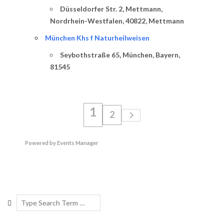
Düsseldorfer Str. 2, Mettmann,
Nordrhein-Westfalen, 40822, Mettmann
München Khs f Naturheilweisen
Seybothstraße 65, München, Bayern,
81545
1
2
Powered by
Events Manager
2019-
01-
Search
28