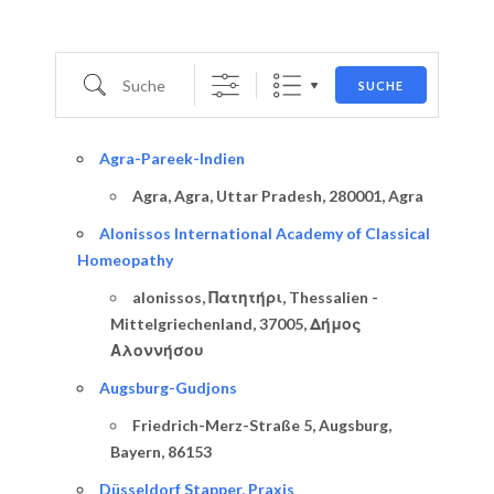
Suche
SUCHE
Agra-Pareek-Indien
Agra, Agra, Uttar Pradesh, 280001, Agra
Alonissos International Academy of Classical
Homeopathy
alonissos, Πατητήρι, Thessalien -
Mittelgriechenland, 37005, Δήμος
Αλοννήσου
Augsburg-Gudjons
Friedrich-Merz-Straße 5, Augsburg,
Bayern, 86153
Düsseldorf Stapper, Praxis