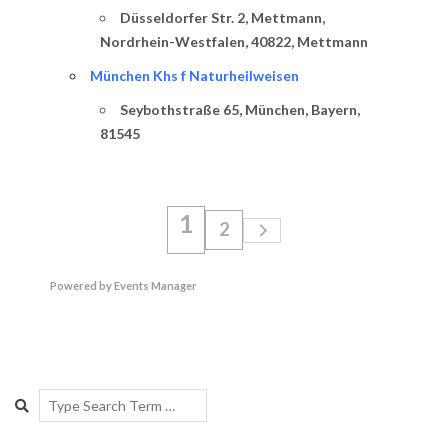
Düsseldorfer Str. 2, Mettmann,
Nordrhein-Westfalen, 40822, Mettmann
München Khs f Naturheilweisen
Seybothstraße 65, München, Bayern,
81545
1
2
Powered by
Events Manager
2019-
01-
Search
28