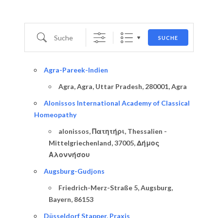
Suche
SUCHE
Agra-Pareek-Indien
Agra, Agra, Uttar Pradesh, 280001, Agra
Alonissos International Academy of Classical
Homeopathy
alonissos, Πατητήρι, Thessalien -
Mittelgriechenland, 37005, Δήμος
Αλοννήσου
Augsburg-Gudjons
Friedrich-Merz-Straße 5, Augsburg,
Bayern, 86153
Düsseldorf Stapper, Praxis