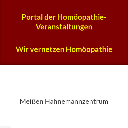
Skip
to
Portal der Homöopathie-
content
Veranstaltungen
Wir vernetzen Homöopathie
Primary
Navigation
Meißen Hahnemannzentrum
Menu