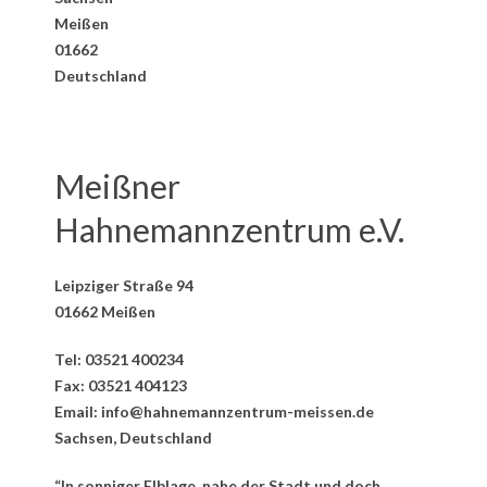
Meißen
01662
Deutschland
Meißner
Hahnemannzentrum e.V.
Leipziger Straße 94
01662 Meißen
Tel: 03521 400234
Fax: 03521 404123
Email: info@hahnemannzentrum-meissen.de
Sachsen, Deutschland
“In sonniger Elblage, nahe der Stadt und doch