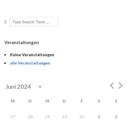
2019-
05-
Search
06
Veranstaltungen
Keine Veranstaltungen
alle Veranstaltungen
M
D
M
D
F
S
S
27
28
29
30
31
1
2