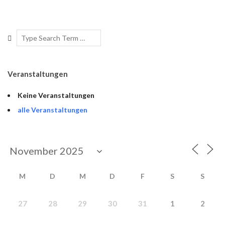
2019-
05-
Search
06
Veranstaltungen
Keine Veranstaltungen
alle Veranstaltungen
M
D
M
D
F
S
S
27
28
29
30
31
1
2